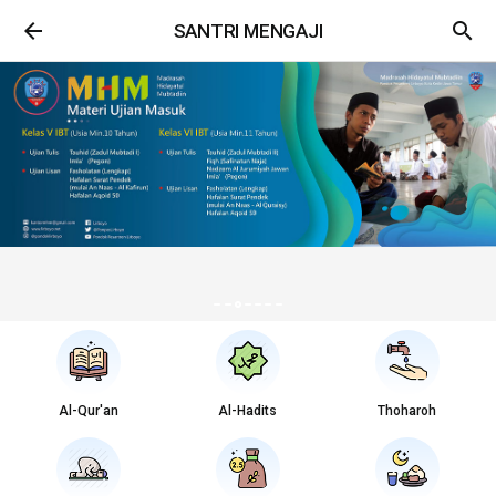
arrow_back
search
SANTRI MENGAJI
Al-Qur'an
Al-Hadits
Thoharoh